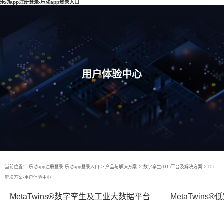
乐动app注册登录-乐动app登录入口
用户体验中心
当前位置：
乐动app注册登录-乐动app登录入口
>
产品与解决方案
>
数字孪生(DT)平台及解决方案
>
DT
解决方案-用户体验中心
MetaTwins®数字孪生及工业大数据平台
MetaTwin