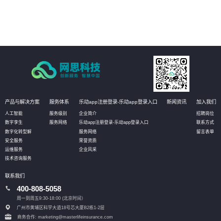
04
精准营销决策：
基于
大量用户数据，为企业提供精准的用户画像和市场洞察，
制定更加精准的营销策略和推广活动，提高营销效果和投资回报率。
产品与解决方案
服务体系
乐动app注册登录-乐动app登录入口
新闻资讯
加入我们
人工智能
服务级别
企业简介
招聘岗位
数字孪生
服务网络
乐动app注册登录-乐动app登录入口
联系方式
数字化转型解
服务网络
留言表单
安全服务
荣誉资质
运维服务
企业风采
技术咨询服务
联系我们
400-808-5058
周一到周五9:30-18:00 (北京时间）
广州市黄埔区科学大道18号芯大厦B2栋1-2层
商务合作: marketing@masterlifeinsurance.com