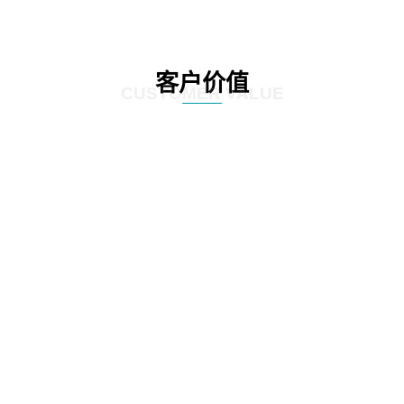
客户价值
CUSTOMER VALUE
01
优化采购流程，提高采购效率：通过应用先进的技术手段，实现了采购流程的
自动化和智能化，企业可以实时获取供应商信息、产品报价、库存情况等数
据，快速做出采购决策，缩短了采购周期，减少了人工干预和错误率。
02
降低采购成本，提升盈利能力：通过精准的数据分析和预测，帮助企业优化库
存管理和采购计划，避免了库存积压和浪费，降低了库存成本。同时，通过与
供应商建立长期稳定的合作关系，实现采购价格的优化，进一步降低了采购成
本，提升了企业的盈利能力。
03
提升采购透明度，加强合规管理：通过建立透明的采购流程和信息共享机制，
提高了采购活动的透明度，减少了腐败和违规行为的发生。同时，解决方案还