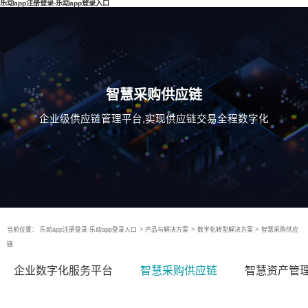
乐动app注册登录-乐动app登录入口
智慧采购供应链
企业级供应链管理平台,实现供应链交易全程数字化
当前位置：
乐动app注册登录-乐动app登录入口
>
产品与解决方案
>
数字化转型解决方案
>
智慧采购供应
链
企业数字化服务平台
智慧采购供应链
智慧资产管