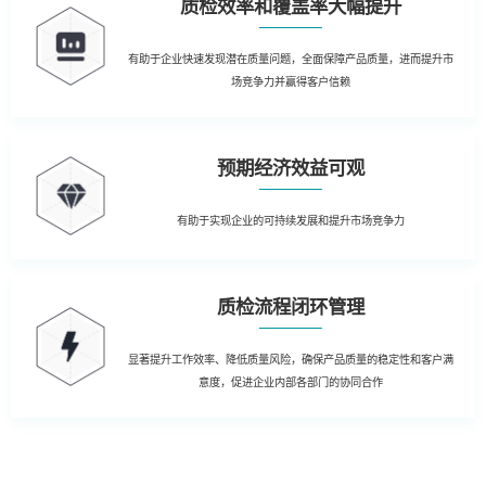
质检效率和覆盖率大幅提升
有助于企业快速发现潜在质量问题，全面保障产品质量，进而提升市
场竞争力并赢得客户信赖
预期经济效益可观
有助于实现企业的可持续发展和提升市场竞争力
质检流程闭环管理
显著提升工作效率、降低质量风险，确保产品质量的稳定性和客户满
意度，促进企业内部各部门的协同合作