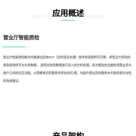
应用概述
APPLICATION OVERVIEW
营业厅智能质检
营业厅智能质检解决方案通过应用NLP（自然语言处理）技术和语音转写引擎，将营业厅现场的
录音高效转写为文本数据， 进而对这些数据进行深入的分析处理。该方案旨在全面检测营业员与
用户之间的交互过程，从而精准识别服务中存在的问 题，为提升营业员的服务水平提供有针对性
的改进建议。