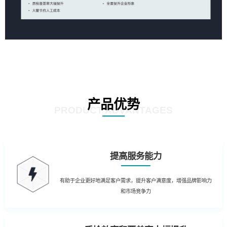
产品优势
PRODUCT ADVANTAGES
提高服务能力
有助于企业更好地满足客户需求，提升客户满意度，增强品牌影响力
和市场竞争力