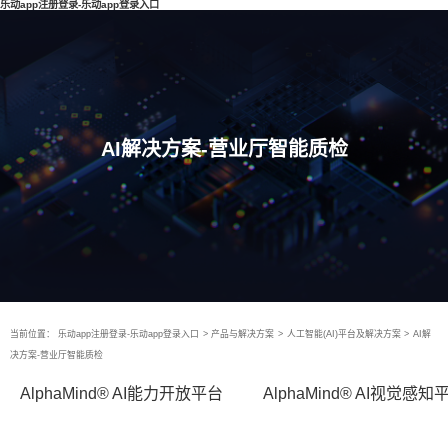
乐动app注册登录-乐动app登录入口
AI解决方案-营业厅智能质检
当前位置：
乐动app注册登录-乐动app登录入口
>
产品与解决方案
>
人工智能(AI)平台及解决方案
>
AI解
决方案-营业厅智能质检
AlphaMind® AI能力开放平台
AlphaMind® AI视觉感知