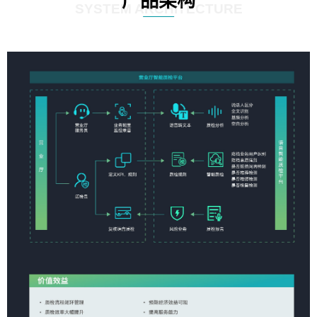
产品架构
SYSTEM ARCHITECTURE