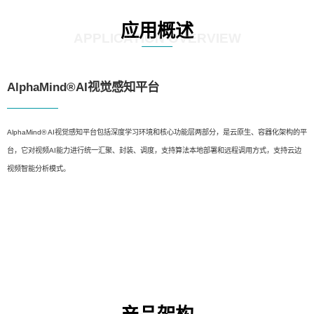
应用概述
APPLICATION OVERVIEW
AlphaMind®AI视觉感知平台
AlphaMind® AI视觉感知平台包括深度学习环境和核心功能层两部分，是云原生、容器化架构的平
台，它对视频AI能力进行统一汇聚、封装、调度，支持算法本地部署和远程调用方式，支持云边
视频智能分析模式。