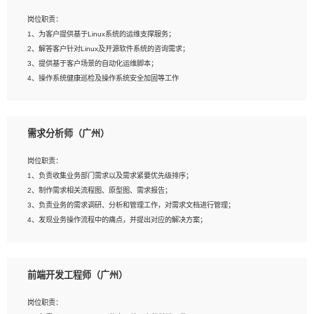
3、能对影片后期进行整体调色控制，具备一定审美感；
岗位职责：
4、在剪辑上会思考，有一定编导思维；
1、为客户提供基于Linux系统的运维支撑服务；
5、踏实， 勤奋，愿意在工作中不断学习，提高自我；
2、解答客户针对Linux及开源软件系统的咨询需求；
6、能与同事友好相处。
3、提供基于客户场景的自动化运维脚本；
4、操作系统健康巡检及操作系统安全加固等工作
岗位要求：
需求分析师（广州）
1、全日制本科计算机相关专业毕业，3年以上相关工作经验；
2、精通linux操作系统的运行维护，具有故障处理的能力
岗位职责：
3、熟练使用脚本语言，shell/python任一种，熟练使用Ansible
1、负责收集业务部门需求以及需求紧要优先级排序；
4、熟悉linux常见服务、中间件的基本原理、部署以及故障处理，如：Mysql、
2、制作需求相关流程图、原型图、需求报告；
Apache、Nginx、Zabbix、Kafka等
3、负责业务的需求调研、分析和管理工作，对需求文档进行管理；
5、熟悉主流虚拟化技术，如：VMware、KVM
4、发现业务操作流程中的痛点，并提出对应的解决方案；
6、具备网络方面的基础知识，熟悉常见的网络协议，如TCP/IP，转发原理，路由优
5、完成其他上级领导交予的任务和工作。
先级等
7、了解容器技术，熟悉docker或podman
8、有良好的文档编写能力和沟通能力，有RHCE证书优先
前端开发工程师（广州）
岗位要求：
1、本科以上学历，一年以上需求分析相关经验者优先；
岗位职责：
2、熟悉产品及需求规划工具，如:Axure、Xmind、MS Project等；