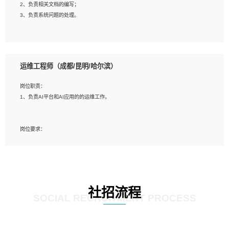
2、负责相关文档的编写；
4、善于沟通，具有良好的团队合作精神和协作能力。
3、负责系统问题的处理。
5、必须有实际的生产环境系统维护经验。
6、有中国移动安全态势系统相关项目经验优先考虑。
岗位要求：
1、精通java编程，熟悉vue和jsp编程；
运维工程师（成都/昆明/哈尔滨）
2、熟悉linux命令；
3、熟练使用springmvc、springcloud、webservice等框架进行开发；
岗位职责：
4、熟练使用oracle、mysql进行开发；
1、负责AI平台和AI应用的的运维工作。
5、熟悉流程开发如使用activiti；
6、计算机相关专业本科以上学历，3年以上开发工作经验。
岗位要求：
1、计算机相关专业，大专以上学历，2年以上开发运维工作经验；
2、必须具备的能力：有丰富的运维开发和K8S运维经验；熟悉K8S、Git、docker
等相关工具使用；熟练掌握Linux环境下的Shell语言 ；工作责任感强、具有良好的
沟通能力、服务意识；
3、掌握Linux环境下的Python编程语言；
社招流程
4、掌握DevOps思想、方法和流程。Jenkins工具使用；
SOCIAL RECRUITMENT PROCESS
5、掌握常见中间件配置与优化，如mysql、nginx等；
6、掌握服务器的维护，熟悉linux系统的常用操作；
7、掌握和第三方系统API接口的维护操作，和安全漏洞扫描的修复工作。