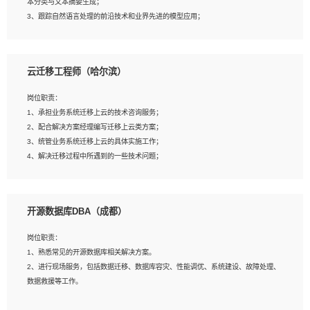
本分类与文本摘要生成；
5、沟通表达能力强，具备团队协作能力。
3、跟踪自然语言处理的前沿技术和业界先进的模型应用；
4、负责问答系统的搭建和知识图谱的建立；
云迁移工程师（哈尔滨）
岗位要求：
1、1年及以上自然语言处理方向研究或工作经验，统招本科及以上学历；
岗位职责：
2、熟悉tensorflow，keras，pytorch等常规深度学习框架，快速根据客户需求实现
1、承担业务系统迁移上云的技术咨询服务；
有效的模型；
2、配合解决方案经理编写迁移上云类方案；
3、熟悉掌握至少一种编程语言，如：Python，Java；
3、统管业务系统迁移上云的具体实施工作；
4、 熟悉NLP相关算法与实现；
4、解决迁移过程中所遇到的一些技术问题；
5、至少有一次及以上问答系统的项目实践，熟悉问答系统全流程开发者优先；
6、有较强的问题分析和处理能力，良好的团队合作意识；
7、 参与过相关竞赛或科研项目者优先。
岗位要求：
开源数据库DBA（成都）
1、专科及以上学历，三年以上工作经验，计算机等相关专业；
2、具备常见业务系统资源评估、部署优化和故障排查的能力；
岗位职责：
3、熟悉常见操作系统、存储、网络、 IO 等相关原理；
1、熟悉常见的开源数据库相关解决方案。
4、具有迁移工具实操经验，具备P2V、V2V迁移能力；
2、进行现场服务，包括数据迁移、数据库容灾、性能调优、系统建设、故障处理、
5、熟练华为、VMware虚拟化、云计算及云存储技术；
数据救援等工作。
6、熟悉主流数据库、应用服务器、中间件部署架构和运维方法；
7、具备资源池迁移、应用及数据迁移、异构数据迁移相关经验；