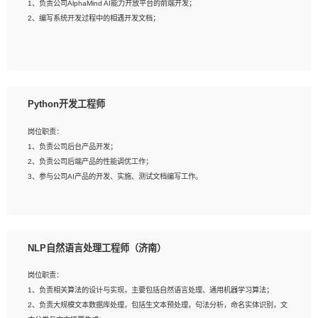
1、负责公司AlphaMind AI能力开放平台的前端开发；
3、具备良好的交流协调能力，有较强的责任感、工作积极主动；
2、编写系统开发过程中的相遇开发文档；
4、有较强的系统需求分析、文档编写能力、沟通能力；
5、具备与多团队合作的经验，良好团队协作精神；
岗位要求：
1、全日制本科及以上学历，计算机相关专业毕业，一年以上前端开发工作经验；
2、熟练掌握HTML、CSS、JavaScript等web相关技术；
Python开发工程师
3、熟悉react/vue/angular任何一种前端框架，熟悉react优先；
4、熟悉webpack配置和git操作；
岗位职责：
5、善于沟通，具有团队意识；
1、负责公司后台产品开发；
2、负责公司后端产品的性能调优工作；
3、参与公司AI产品的开发、实施、测试文档编写工作。
岗位要求:
1、计算机相关专业，本科及以上学历，2年以上后端开发经验，有过运营商项目经
NLP自然语言处理工程师（济南）
验的更佳；
2、熟练python编程语言，熟悉服务端开发流程，熟悉常见的算法和数据结构；
岗位职责：
3、熟悉数据库开发，熟悉Mysql、Oracle、MongoDb数据库应用开发其中一种；
1、负责相关算法的设计与实现，主要包括自然语言处理、通用机器学习算法；
4、熟悉Python Wed框架（Django/Flask...）代码能力优秀，熟悉编码规范和具备
2、负责大规模文本数据库处理，包括生文本预处理，句法分析，命名实体识别，文
良好的文档编写能力）；