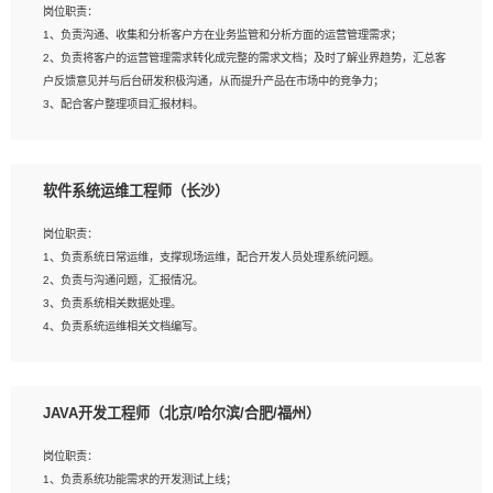
岗位职责：
建深度学习系统环境；
1、负责沟通、收集和分析客户方在业务监管和分析方面的运营管理需求；
4、熟悉OPENCV、HALCON等常用图像处理软件，熟练进行图像处理；
2、负责将客户的运营管理需求转化成完整的需求文档；及时了解业界趋势，汇总客
5、熟悉主流的分类算法、聚类算法和关联分析算法原理，能熟练使用神经网络算法
户反馈意见并与后台研发积极沟通，从而提升产品在市场中的竞争力；
的进行业务建模；
3、配合客户整理项目汇报材料。
6、对OCR领域有深入的研究，熟悉模型调参，压缩和整型化方法；
7、熟悉mysql、oracle、MongoDB、redis等其中一种数据库使用。
岗位要求：
软件系统运维工程师（长沙）
1、3年以上运营或解决方案的工作经验。
2、具备良好的逻辑能力、沟通能力和文字处理能力，能够从海量数据中发现关键特
岗位职责：
征，可独立提出完整的优化方案,并推动方案执行达成结果；熟练使用PPT、
1、负责系统日常运维，支撑现场运维，配合开发人员处理系统问题。
WORD、EXCEL等办公软件；
2、负责与沟通问题，汇报情况。
3、深入理解公司各项AI产品和技术信息；具有较强的文档编写能力，能独立撰写
3、负责系统相关数据处理。
PPT、方案建议书等，面试时需携带个人制作的专业PPT文件进行展示。
4、负责系统运维相关文档编写。
5、负责现场对接客户，沟通事项。
JAVA开发工程师（北京/哈尔滨/合肥/福州）
岗位要求：
1、计算机相关专业本科以上学历，1年以上软件系统运维经验。
岗位职责：
2、精通linux命令。
1、负责系统功能需求的开发测试上线；
3、熟悉oracle、mysql 数据库。