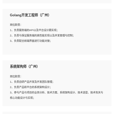
8、具有HCIE/H3CIE/VMware/阿里云等云计算方向认证者优先；
岗位要求：
1、本科以上相关专业毕业，拥有三年以上相关数据工作经验经验。
Golang开发工程师（广州）
2、熟悉PostgreSQL、redis、MongoDB、ElasticSearch等开源数据库运维管理，
拥有开发经验优先。
岗位职责：
3、熟悉Oracle、MySQL、SQLServer中一种或多种优先。
1、负责服务端的API以及平台设计跟实现；
4、熟悉Hadoop、HBASE、Spark等大数据平台优先。
2、负责与保证服务端的高性能实现以及并发管理与控制；
5、熟悉linux或任意一种unix操作系统，如有较强操作系统侧工作经验者优先。
3、负责配合前端界面进行功能对接；
6、具备丰富的项目实施经验，较强的自我学习能力。
7、责任心强，为人友好，沟通能力强，具有良好的团队意识。
岗位要求：
1、本科及以上学历，计算机相关专业；
系统架构师（广州）
2、1年以上Golang开发工作经验，能独立完成相应项目开发；
3、基础扎实、熟悉数据结构与算法，熟悉多线程、多进程、IO复用等并发编程思维
岗位职责：
与实现，熟悉常用开源框架及设计模式；
1、负责自研产品开发及开发团队管理；
4、熟悉Golang、连接池、消息队列等组件使用、熟悉后端开发、测试、调试流程
2、负责产品和平台的系统架构设计；
跟工具使用；
3、参与产品与项目的业务分析、技术方案、系统架构设计、技术选型、技术攻关与
5、对技术有激情，喜欢钻研，能快速接受和掌握新技术，学习能力和工作责任心
核心功能设计与实现；
强，良好的沟通表达能力和团队协作能力。
4、根据业务及技术发展，做前瞻性的技术分析、研究及应用；
5、根据业务架构设计与业务需求，上接业务设计下接系统设计，编写系统概要设
计，指导技术骨干进行系统详细设计。