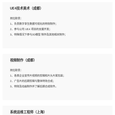
1、全日制本科相关专业，具有相关开发经验?年以上；
UE4技术美术（成都）
2、熟练掌握 Unity3D 程序开发，精通 C# 语言开发；
3、具有大量插件的使用调试经历，开发测试过 UWP 端程序者优先；
岗位职责：
4、有良好的沟通能力和团队合作意识；
1、负责数字孪生数据可视化的特效制作；
5、开发过 HoloLens 程序者优先。
2、参与公司 UE4 项目的支援开发；
3、特殊情况下参与3D模型 制作及其他相关制作；
岗位要求：
1、全日制本科以上学历，美术、动画相关专业毕业，具有相关效果制作经验2年以
视频制作（成都）
上；
2、熟练掌握 Particle 或 Niagara 制作特效模块；
岗位职责：
3、想象力丰富, 有一定的艺术审美深度；
1、各类企业宣传片视频的剪辑和片头片尾包装；
4、有良好的场景特效搭建功底；
2、广告片的后期剪辑与整体特效合成；
5、熟悉 3Ds Max 或者 Maya；
3、特效及动画制作并了解后期合成软件。
6、有良好的沟通能力和团队合作意识；
7、参与过建筑结构表现相关项目者优先
岗位要求：
1、热爱影视，责任心强，有强烈的兴趣和后期制作的主观能动性；
系统运维工程师（上海）
2、熟练使用After Effect、Photo Shop、熟练掌握视频剪辑和特效包装软件；