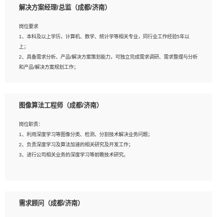
解决方案经理/总监（成都/济南）
岗位要求
岗位要求：
1、本科及以上学历，计算机、数学、统计学等相关专业，同行业工作经验5年以
1、全日制统招本科及以上学历，计算机相关专业毕业，5年以上开发工作经验；
上；
2、具有扎实的java编程功底和良好的编码习惯，有分布式、多线程及高并发系统开
2、具备需求分析、产品/解决方案策划能力，可独立完成需求调研、需求整理与分析
发经验和性能调优经验尤佳；熟悉JVM调优；掌握基础中间件、基础架构方案和云
和产品/解决方案规划工作；
平台、云产品功能特性，熟练使用相关平台的功能和了解其背后实现机制；
3、逻辑缜密，对用户产品/解决方案体验敏感，对数据敏感，有产品/解决方案意
3、精通主流开发框架经验，精通一门主流开发语言；熟悉主流开源框架源码；
识，有主见，以数据为驱动，以结果为导向；
4、具有一定的大中型项目参与经验，有中间件、基础组件和框架的研发经验，具备
4、具有丰富的AI产品/解决方案解决方案经验，能够针对客户的需求，快速响应输出
研发管理流程建设经验；
图像算法工程师（成都/济南）
相关的解决方案，包括视频分析、图像识别、NLP、OCR、机器学习等；
5、熟悉Spring、Mybatis等开源框架和常用apache组件,熟悉Web服务端开发的各
5、具备AI技术背景，掌握TensorFlow、PyTorch、Spark MLlib、SK-Learn等常见
种常用框架和技术Springboot、Shiro、springcloud等；熟悉Linux常用命令和了解
岗位职责：
AI算法框架，对人脸识别、目标检测、图像识别、OCR、NLP等AI算法有深刻理
常用脚本语言，较丰富的线上系统运维经验，复杂问题排查思路清晰。
1、利用深度学习等图像分类、检测、分割技术解决业务问题；
解。具有AI平台级产品/解决方案从业经验者优先。具有大数据技术背景者优先；
2、负责深度学习及算法加速的相关研究及开发工作；
6、具备良好的客户意识与沟通能力，善于学习思考、创新与团队协作，认真负责、
3、进行公司相关业务的深度学习等前瞻技术研究。
执行力与抗压力强。
岗位要求：
1、统招本科以上学历，图形图像、计算机或数学相关专业；
需求顾问（成都/济南）
2、2年以上图像处理开发经验，熟悉python和spark开发；
3、熟练使用TensorFlow、Theano、Keras 及 Caffe 任意一种主流深度学习框架搭