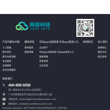
产品与解决方案
服务体系
乐动app注册登录-乐动app登录入口
新闻资讯
加入我们
人工智能
服务级别
企业简介
招聘岗位
数字孪生
服务网络
乐动app注册登录-乐动app登录入口
联系方式
数字化转型解
服务网络
留言表单
安全服务
荣誉资质
运维服务
企业风采
技术咨询服务
联系我们
400-808-5058
周一到周五9:30-18:00 (北京时间）
广州市黄埔区科学大道18号芯大厦B2栋1-2层
商务合作: marketing@masterlifeinsurance.com
媒体合作: media@masterlifeinsurance.com
Overseas business: NETTHINK HOLDINGS(HK)CO.,LIMITED