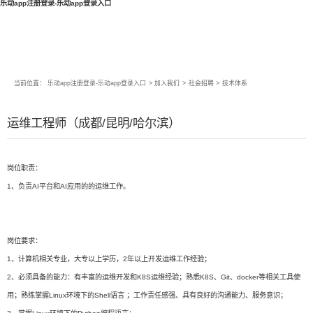
乐动app注册登录-乐动app登录入口
当前位置：
乐动app注册登录-乐动app登录入口
>
加入我们
>
社会招聘
>
技术体系
运维工程师（成都/昆明/哈尔滨）
岗位职责：
1、负责AI平台和AI应用的的运维工作。
岗位要求：
1、计算机相关专业，大专以上学历，2年以上开发运维工作经验；
2、必须具备的能力：有丰富的运维开发和K8S运维经验；熟悉K8S、Git、docker等相关工具使
用；熟练掌握Linux环境下的Shell语言 ；工作责任感强、具有良好的沟通能力、服务意识；