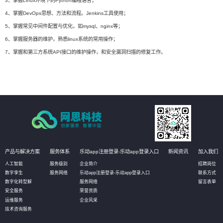
3、掌握Linux环境下的Python编程语言；
4、掌握DevOps思想、方法和流程。Jenkins工具使用；
5、掌握常见中间件配置与优化，如mysql、nginx等；
6、掌握服务器的维护，熟悉linux系统的常用操作；
7、掌握和第三方系统API接口的维护操作，和安全漏洞扫描的修复工作。
产品与解决方案
服务体系
乐动app注册登录-乐动app登录入口
新闻资讯
加入我们
人工智能
服务级别
企业简介
招聘岗位
数字孪生
服务网络
乐动app注册登录-乐动app登录入口
联系方式
数字化转型解
服务网络
留言表单
安全服务
荣誉资质
运维服务
企业风采
技术咨询服务