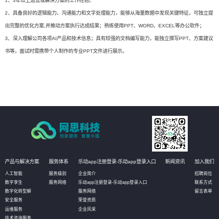
1、3年以上运营或解决方案的工作经验。
2、具备良好的逻辑能力、沟通能力和文字处理能力，能够从海量数据中发现关键特征，可独立提
出完整的优化方案,并推动方案执行达成结果；熟练使用PPT、WORD、EXCEL等办公软件；
3、深入理解公司各项AI产品和技术信息；具有较强的文档编写能力，能独立撰写PPT、方案建议
书等，面试时需携带个人制作的专业PPT文件进行展示。
产品与解决方案
服务体系
乐动app注册登录-乐动app登录入口
新闻资讯
加入我们
人工智能
服务级别
企业简介
招聘岗位
数字孪生
服务网络
乐动app注册登录-乐动app登录入口
联系方式
数字化转型解
服务网络
留言表单
安全服务
荣誉资质
运维服务
企业风采
技术咨询服务