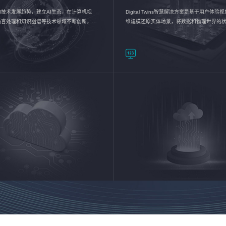
I技术发展趋势，建立AI生态，在计算机视
Digital Twins智慧解决方案是基于用户体
语言处理和知识图谱等技术领域不断创新，持
维建模还原实体场景，将数据和物理世界的
数智化转型加速器—AlphaMind®AI能力开放
现，使用户对关键数据有更直观的感受，推
成智能化转型，实现新旧动能的转换