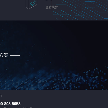
资质荣誉
方案 ——
们
00-808-5058