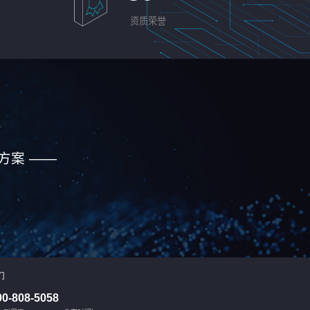
资质荣誉
方案 ——
们
00-808-5058