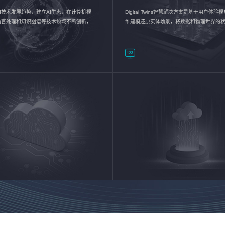
I技术发展趋势，建立AI生态，在计算机视
Digital Twins智慧解决方案是基于用户体
语言处理和知识图谱等技术领域不断创新，持
维建模还原实体场景，将数据和物理世界的
数智化转型加速器—AlphaMind®AI能力开放
现，使用户对关键数据有更直观的感受，推
成智能化转型，实现新旧动能的转换