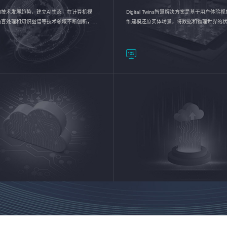
I技术发展趋势，建立AI生态，在计算机视
Digital Twins智慧解决方案是基于用户体
语言处理和知识图谱等技术领域不断创新，持
维建模还原实体场景，将数据和物理世界的
数智化转型加速器—AlphaMind®AI能力开放
现，使用户对关键数据有更直观的感受，推
成智能化转型，实现新旧动能的转换