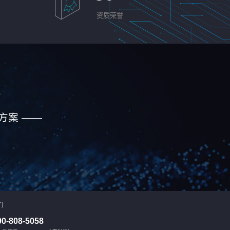
资质荣誉
方案 ——
们
00-808-5058