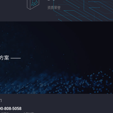
资质荣誉
方案 ——
们
00-808-5058