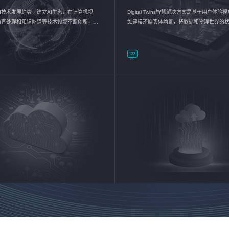
I技术发展趋势，建立AI生态，在计算机视
Digital Twins智慧解决方案是基于用户体
语言处理和知识图谱等技术领域不断创新，持
维建模还原实体场景，将数据和物理世界的
数智化转型加速器—AlphaMind®AI能力开放
现，使用户对关键数据有更直观的感受，推
成智能化转型，实现新旧动能的转换