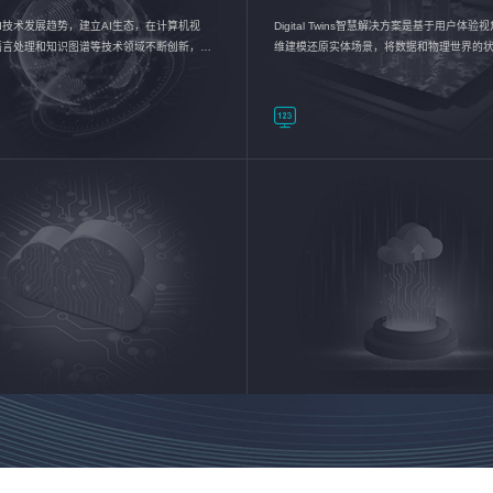
I技术发展趋势，建立AI生态，在计算机视
Digital Twins智慧解决方案是基于用户体
语言处理和知识图谱等技术领域不断创新，持
维建模还原实体场景，将数据和物理世界的
数智化转型加速器—AlphaMind®AI能力开放
现，使用户对关键数据有更直观的感受，推
成智能化转型，实现新旧动能的转换