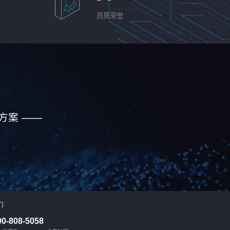
资质荣誉
方案 ——
们
00-808-5058