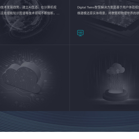
I技术发展趋势，建立AI生态，在计算机视
Digital Twins智慧解决方案是基于用户体
语言处理和知识图谱等技术领域不断创新，持
维建模还原实体场景，将数据和物理世界的
数智化转型加速器—AlphaMind®AI能力开放
现，使用户对关键数据有更直观的感受，推
成智能化转型，实现新旧动能的转换