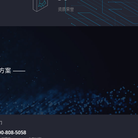
资质荣誉
方案 ——
们
00-808-5058