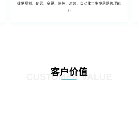
提供规划、部署、变更、监控、运营、自动化全生命周期管理能
力
客户价值
CUSTOMER VALUE
IT与业务共同增强：云资
优化用户体验：运维管理，
源，平台服务，物理资源。
大屏展示，我的业务。