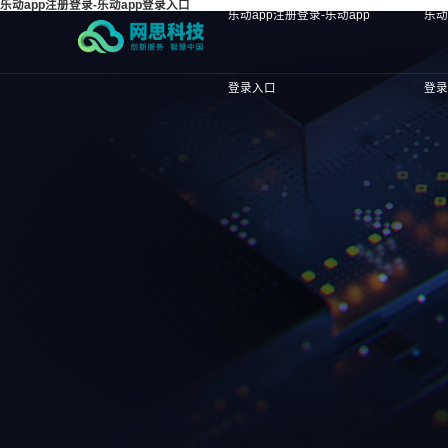
乐动app注册登录-乐动app登录入口
乐动app注册登录-乐动app
乐动
登录入口
登