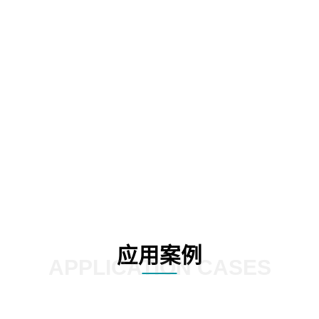
03
04
应用案例
APPLICATION CASES