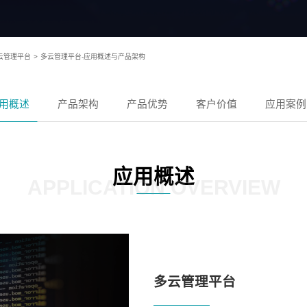
云管理平台
>
多云管理平台-应用概述与产品架构
用概述
产品架构
产品优势
客户价值
应用案例
应用概述
APPLICATION OVERVIEW
多云管理平台