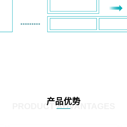
产品优势
PRODUCT ADVANTAGES