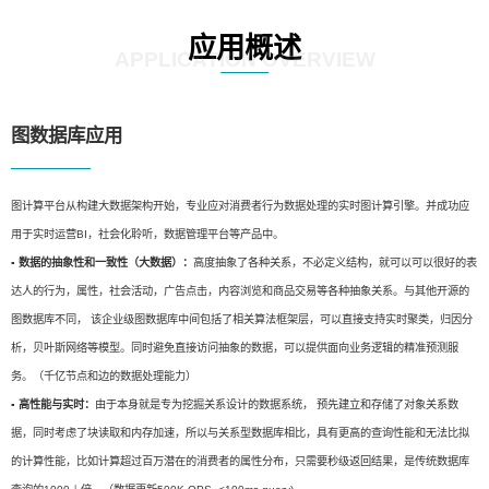
应用概述
APPLICATION OVERVIEW
图数据库应用
图计算平台从构建大数据架构开始，专业应对消费者行为数据处理的实时图计算引擎。并成功应
用于实时运营BI，社会化聆听，数据管理平台等产品中。
▪ 数据的抽象性和一致性（大数据）：
高度抽象了各种关系，不必定义结构，就可以可以很好的表
达人的行为，属性，社会活动，广告点击，内容浏览和商品交易等各种抽象关系。与其他开源的
图数据库不同， 该企业级图数据库中间包括了相关算法框架层，可以直接支持实时聚类，归因分
析，贝叶斯网络等模型。同时避免直接访问抽象的数据，可以提供面向业务逻辑的精准预测服
务。（千亿节点和边的数据处理能力）
▪ 高性能与实时：
由于本身就是专为挖掘关系设计的数据系统， 预先建立和存储了对象关系数
据，同时考虑了块读取和内存加速，所以与关系型数据库相比，具有更高的查询性能和无法比拟
的计算性能，比如计算超过百万潜在的消费者的属性分布，只需要秒级返回结果，是传统数据库