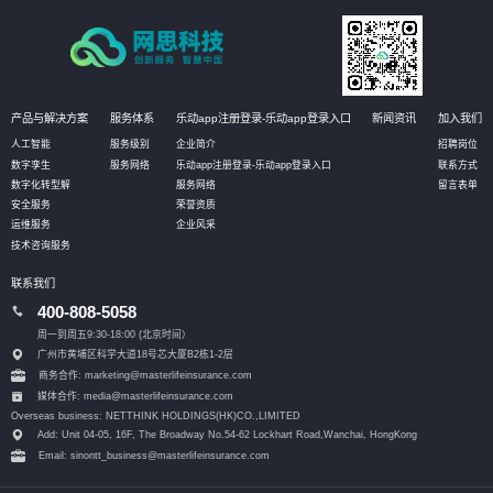
产品与解决方案
服务体系
乐动app注册登录-乐动app登录入口
新闻资讯
加入我们
人工智能
服务级别
企业简介
招聘岗位
数字孪生
服务网络
乐动app注册登录-乐动app登录入口
联系方式
数字化转型解
服务网络
留言表单
安全服务
荣誉资质
运维服务
企业风采
技术咨询服务
联系我们
400-808-5058
周一到周五9:30-18:00 (北京时间）
广州市黄埔区科学大道18号芯大厦B2栋1-2层
商务合作: marketing@masterlifeinsurance.com
媒体合作: media@masterlifeinsurance.com
Overseas business: NETTHINK HOLDINGS(HK)CO.,LIMITED
Add: Unit 04-05, 16F, The Broadway No.54-62 Lockhart Road,
Wanchai, HongKong
Email: sinontt_business@masterlifeinsurance.com