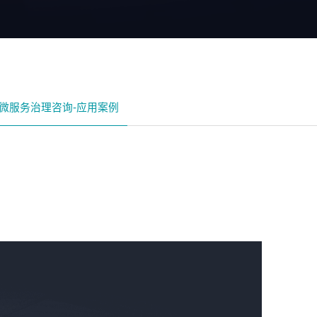
微服务治理咨询-应用案例