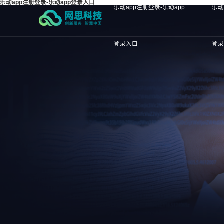
乐动app注册登录-乐动app登录入口
乐动app注册登录-乐动app
乐动
登录入口
登