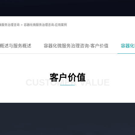
微服务治理咨询
>
容器化微服务治理咨询-应用案例
用概述与服务概述
容器化微服务治理咨询-客户价值
容器化
客户价值
CUSTOMER VALUE