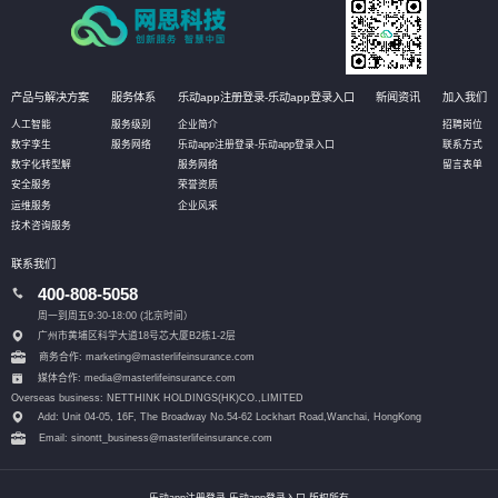
产品与解决方案
服务体系
乐动app注册登录-乐动app登录入口
新闻资讯
加入我们
人工智能
服务级别
企业简介
招聘岗位
数字孪生
服务网络
乐动app注册登录-乐动app登录入口
联系方式
数字化转型解
服务网络
留言表单
安全服务
荣誉资质
运维服务
企业风采
技术咨询服务
联系我们
400-808-5058
周一到周五9:30-18:00 (北京时间）
广州市黄埔区科学大道18号芯大厦B2栋1-2层
商务合作: marketing@masterlifeinsurance.com
媒体合作: media@masterlifeinsurance.com
Overseas business: NETTHINK HOLDINGS(HK)CO.,LIMITED
Add: Unit 04-05, 16F, The Broadway No.54-62 Lockhart Road,
Wanchai, HongKong
Email: sinontt_business@masterlifeinsurance.com
乐动app注册登录-乐动app登录入口 版权所有