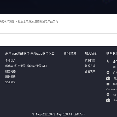
数据水印溯源
>
数据水印溯源-应用概述与产品架构
乐动app注册登录-乐动app登录入口
新闻资讯
加入我们
联系我
企业简介
招聘岗位
4
乐动app注册登录-乐动app登录入口
联系方式
周一
服务网络
留言表单
广
荣誉资质
商务
企业风采
媒体
Oversea
Add
Em
乐动app注册登录-乐动app登录入口 版权所有