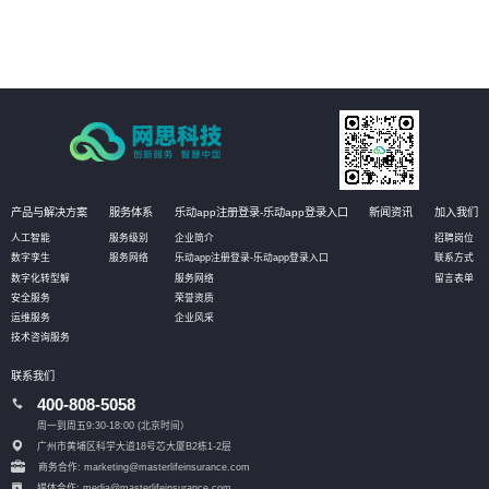
现场即可实现资产的有效维护；同时还可定义相应的管理阈值，系统自动
预警，对设备进行预测性维护，选择性保养和更换，大幅降低设备资产维
护成本。
产品与解决方案
服务体系
乐动app注册登录-乐动app登录入口
新闻资讯
加入我们
人工智能
服务级别
企业简介
招聘岗位
数字孪生
服务网络
乐动app注册登录-乐动app登录入口
联系方式
数字化转型解
服务网络
留言表单
安全服务
荣誉资质
运维服务
企业风采
技术咨询服务
联系我们
400-808-5058
周一到周五9:30-18:00 (北京时间）
广州市黄埔区科学大道18号芯大厦B2栋1-2层
商务合作: marketing@masterlifeinsurance.com
媒体合作: media@masterlifeinsurance.com