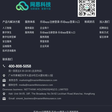
产品与解决方案
服务体系
乐动app注册登录-乐动app登录入口
新闻资讯
加入我们
人工智能
服务级别
企业简介
招聘岗位
数字孪生
服务网络
乐动app注册登录-乐动app登录入口
联系方式
数字化转型解
服务网络
留言表单
安全服务
荣誉资质
运维服务
企业风采
技术咨询服务
联系我们
400-808-5058
周一到周五9:30-18:00 (北京时间）
广州市黄埔区科学大道18号芯大厦B2栋1-2层
商务合作: marketing@masterlifeinsurance.com
媒体合作: media@masterlifeinsurance.com
Overseas business: NETTHINK HOLDINGS(HK)CO.,LIMITED
Add: Unit 04-05, 16F, The Broadway No.54-62 Lockhart Road,
Wanchai, HongKong
Email: sinontt_business@masterlifeinsurance.com
乐动app注册登录-乐动app登录入口 版权所有