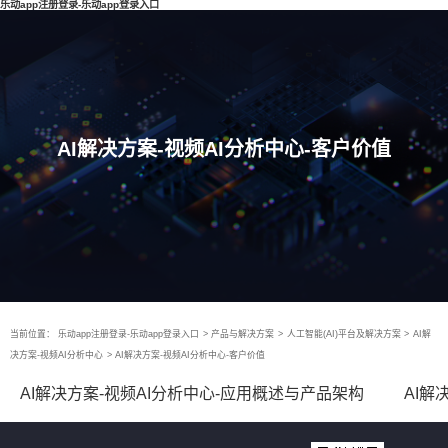
乐动app注册登录-乐动app登录入口
AI解决方案-视频AI分析中心-客户价值
当前位置：
乐动app注册登录-乐动app登录入口
>
产品与解决方案
>
人工智能(AI)平台及解决方案
>
AI解
决方案-视频AI分析中心
>
AI解决方案-视频AI分析中心-客户价值
AI解决方案-视频AI分析中心-应用概述与产品架构
AI解