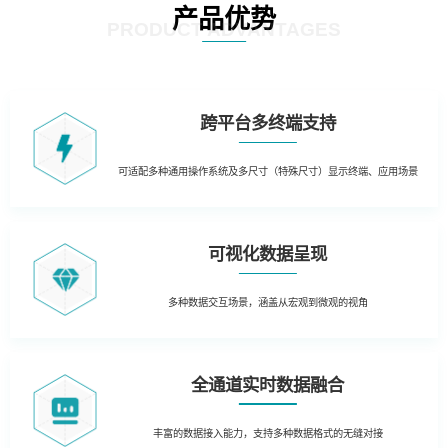
产品优势
PRODUCT ADVANTAGES
跨平台多终端支持
可适配多种通用操作系统及多尺寸（特殊尺寸）显示终端、应用场景
可视化数据呈现
多种数据交互场景，涵盖从宏观到微观的视角
全通道实时数据融合
丰富的数据接入能力，支持多种数据格式的无缝对接