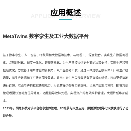
应用概述
APPLICATION OVERVIEW
MetaTwins 数字孪生及工业大数据平台
基于数字孪生、人工智能、物联网和大数据等技术，与物理工厂深度融合，实现生产数据可视
化、监管即时化、调度一体化、管理智能化，为生产管控提供更全面的决策支持，实现生产和管
控最优化。方案基于用户体验的新视角，从产品思考出发，通过三维建模还原实体工厂和生产线
场景，将生产数据和工厂状态同步呈现，让用户对生产关键数据有更直观的感受，可以更便捷地
进行管理，增强用户的数据感知能力，为运营提供强有力的支持。当生产出现异常时，能够方便
管理者更快速地定位异常点，远程指导故障处理，实现资产的有效维护管理，大幅降低维护成
本。
2023年，网思科技对该平台在孪生体管理、3D场景与大屏应用、数据源管理等七大模块进行了功
能升级。