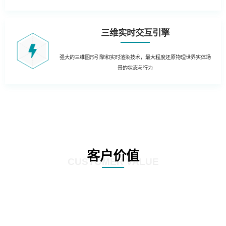
三维实时交互引擎
强大的三维图形引擎和实时渲染技术，最大程度还原物理世界实体场
景的状态与行为
客户价值
CUSTOMER VALUE
01
生产制造管理：结合实时生产数据，在3D场景中实时获知生产运营的KPI数据
和状态。同时当出现异常时，对各类报警信息进行处理和自动报警，定位到3D