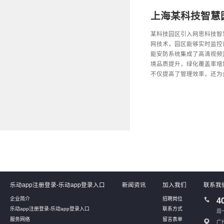
上海某科技智慧
某科技园区引入网思科技智
网技术，园区能够实时监控
能安防系统集成了高清视频
境品质提升，绿化覆盖率增
不仅提高了管理效率，还为
乐动app注册登录-乐动app登录入口
新闻资讯
加入我们
联系我
企业简介
招聘岗位
4
乐动app注册登录-乐动app登录入口
联系方式
周一
服务网络
留言表单
广