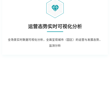
运营态势实时可视化分析
全场景实时数据可视化分析，全面呈现城市（园区）的运营与发展态势，
监测分析