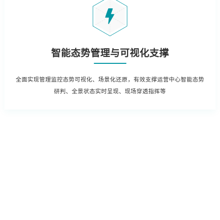
智能态势管理与可视化支撑
全面实现管理监控态势可视化、场景化还原，有效支撑运营中心智能态势
研判、全景状态实时呈现、现场穿透指挥等