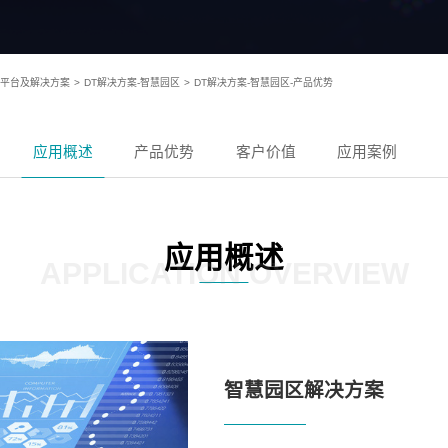
T)平台及解决方案
>
DT解决方案-智慧园区
>
DT解决方案-智慧园区-产品优势
应用概述
产品优势
客户价值
应用案例
应用概述
APPLICATION OVERVIEW
智慧园区解决方案