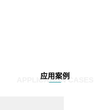
源利用率、均衡能源负荷。
02
应用案例
APPLICATION CASES