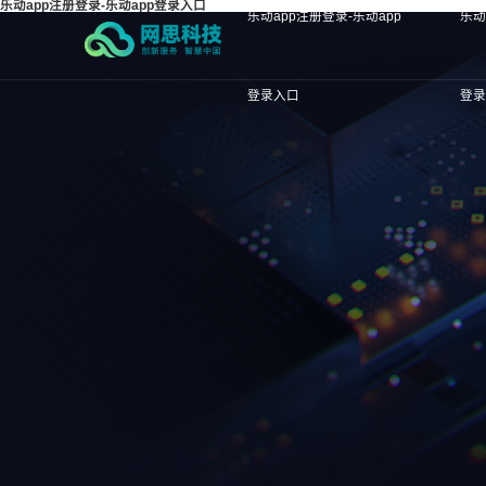
乐动app注册登录-乐动app登录入口
乐动app注册登录-乐动app
乐动
登录入口
登