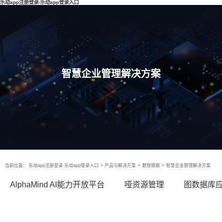
乐动app注册登录-乐动app登录入口
智慧企业管理解决方案
当前位置：
乐动app注册登录-乐动app登录入口
>
产品与解决方案
>
数智赋能
>
智慧企业管理解决方案
AlphaMind AI能力开放平台
哑资源管理
图数据库