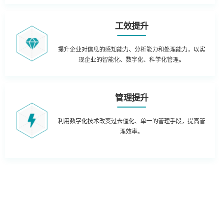
工效提升
提升企业对信息的感知能力、分析能力和处理能力，以实
现企业的智能化、数字化、科学化管理。
管理提升
利用数字化技术改变过去僵化、单一的管理手段，提高管
理效率。