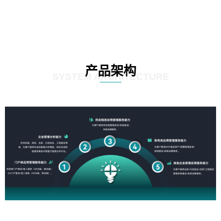
产品架构
SYSTEM ARCHITECTURE