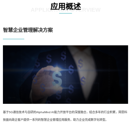
应用概述
APPLICATION OVERVIEW
智慧企业管理解决方案
基于5G通信技术与自研的AlphaMind AI能力开放平台的深度融合，结合多年的行业积累，网思科
技面向政企客户提供一系列的智慧企业管理应用服务，助力企业完成数字化转型。