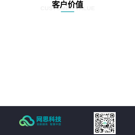
客户价值
CUSTOMER VALUE
01
采购供应链系统：在可视化与透明化、合规与风险管理、敏捷与柔性、生态协
作与共赢等方面帮助客户大大提升供应链管理水平。
02
资产管理系统：实现精细化、集成化资产全生命周期管理，大大提升资产管理
水平。
03
综合后勤管理系统：将食堂管理、物业管理、房产管理、安防管理、车辆管
理、设备管理等模块融合到统一平台上，实现省、地市公司的信息共享与传
递，实现精准化管理、降本增效的管理理念。