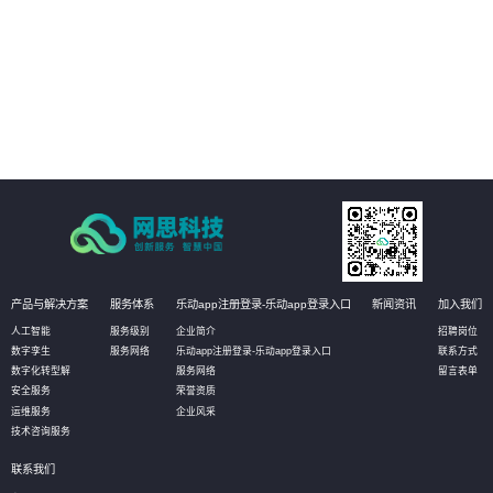
03
实时并且强大的资产管理功能，每个设备入库、损坏、保修状态可知；部件级
的精细管理。
04
能够实现远程虚拟KVM、虚拟媒体功能；不占用系统资源和网络资源、节省
KVM费用与设备采购费用。
产品与解决方案
服务体系
乐动app注册登录-乐动app登录入口
新闻资讯
加入我们
人工智能
服务级别
企业简介
招聘岗位
数字孪生
服务网络
乐动app注册登录-乐动app登录入口
联系方式
数字化转型解
服务网络
留言表单
安全服务
荣誉资质
运维服务
企业风采
技术咨询服务
联系我们