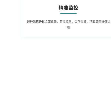
精准监控
10种采集协议全面覆盖，智能监测、自动告警、精准掌控设备状
态