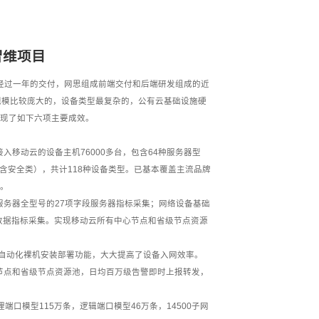
智维项目
项目经过一年的交付，网思组成前端交付和后端研发组成的近
规模比较庞大的，设备类型最复杂的，公有云基础设施硬
现了如下六项主要成效。
入移动云的设备主机76000多台，包含64种服务器型
（含安全类），共计118种设备类型。已基本覆盖主流品牌
。
服务器全型号的27项字段服务器指标采集；网络设备基础
能数据指标采集。实现移动云所有中心节点和省级节点资源
自动化裸机安装部署功能，大大提高了设备入网效率。
节点和省级节点资源池，日均百万级告警即时上报转发，
端口模型115万条，逻辑端口模型46万条，14500子网