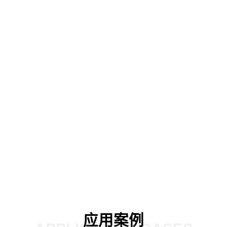
面的电源监测、设备功率监测、热量监
实时并且强大的资产管理功能，每个
间数据实时定位；以使我们能够最大化
损坏、保修状态可知；部件级的精
密度，延长数据中心的使用寿命、有效
的降低数据中心的PUE值。
02
03
应用案例