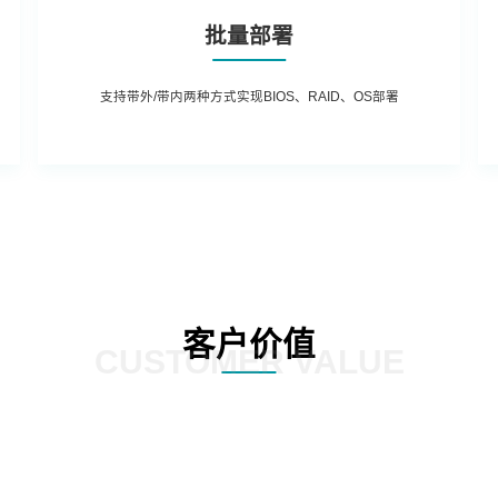
批量部署
支持带外/带内两种方式实现BIOS、RAID、OS部署
客户价值
CUSTOMER VALUE