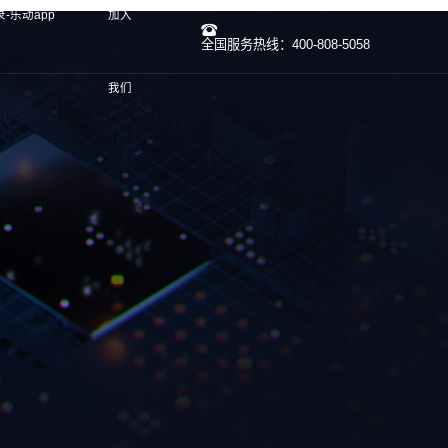
-乐动app
加入
全国服务热线：400-808-5058
我们