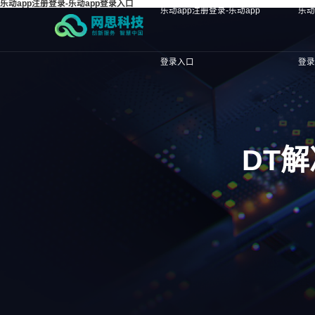
乐动app注册登录-乐动app登录入口
乐动app注册登录-乐动app
乐动
登录入口
登
DT