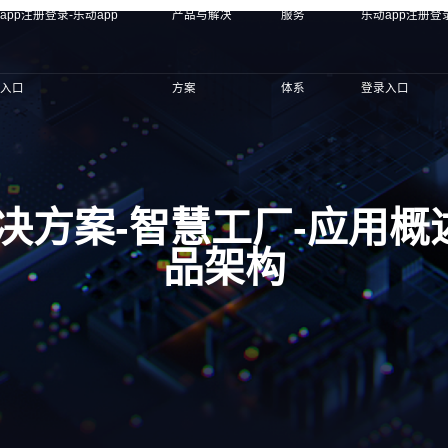
app注册登录-乐动app
产品与解决
服务
乐动app注册登录
录入口
方案
体系
登录入口
解决方案-智慧工厂-应用概
品架构