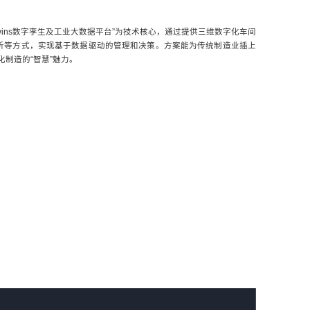
Twins数字孪生及工业大数据平台”为技术核心，通过提供三维数字化车间
析等方式，实现基于数据驱动的管理和决策。方案能为传统制造业插上
化制造的“智慧”魅力。