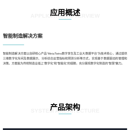
应用概述
APPLICATION OVERVIEW
智能制造解决方案
智能制造解决方案以自研核心产品“MetaTwins数字孪生及工业大数据平台”为技术核心，通过提供
三维数字化车间及数据展示、分析综合运营指标和预测分析等方式，实现基于数据驱动的管理和
决策。方案能为传统制造业插上“数字化”和“智能化”的翅膀，充分展现数字化制造的“智慧”魅力。
产品架构
SYSTEM ARCHITECTURE