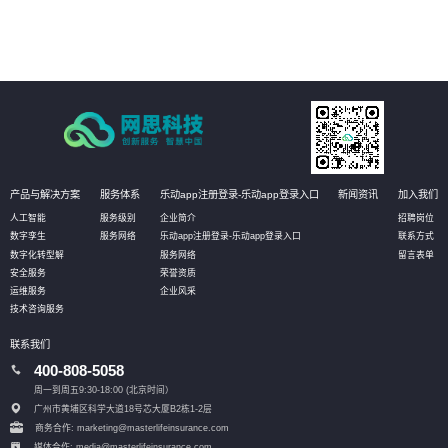
现场即可实现资产的有效维护；同时还可定义相应的管理阈值，系统自动
预警，对设备进行预测性维护，选择性保养和更换，大幅降低设备资产维
护成本。
产品与解决方案
服务体系
乐动app注册登录-乐动app登录入口
新闻资讯
加入我们
人工智能
服务级别
企业简介
招聘岗位
数字孪生
服务网络
乐动app注册登录-乐动app登录入口
联系方式
数字化转型解
服务网络
留言表单
安全服务
荣誉资质
运维服务
企业风采
技术咨询服务
联系我们
400-808-5058
周一到周五9:30-18:00 (北京时间）
广州市黄埔区科学大道18号芯大厦B2栋1-2层
商务合作: marketing@masterlifeinsurance.com
媒体合作: media@masterlifeinsurance.com