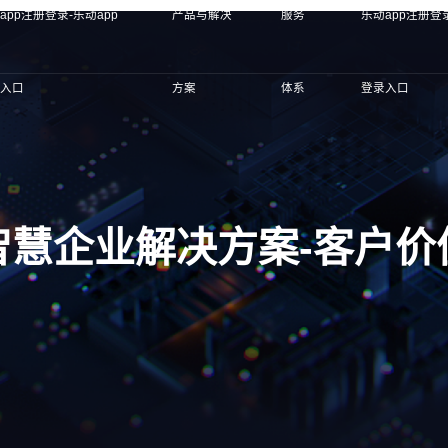
app注册登录-乐动app
产品与解决
服务
乐动app注册登录
录入口
方案
体系
登录入口
智慧企业解决方案-客户价