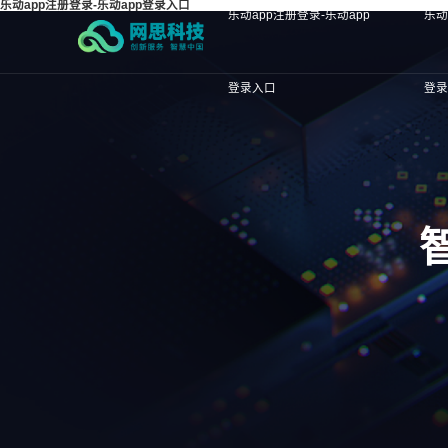
乐动app注册登录-乐动app登录入口
乐动app注册登录-乐动app
乐动
登录入口
登