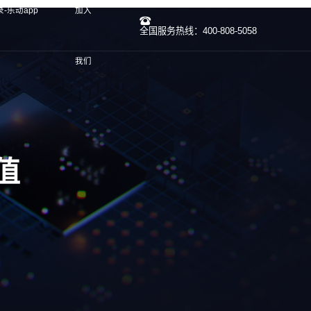
-乐动app
加入
全国服务热线：400-808-5058
我们
值